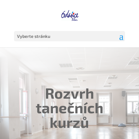
Vyberte stránku
Rozvrh
tanečních
kurzů